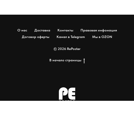
О нас
Доставка
Контакты
Правовая инфомация
Договор оферты
Канал в Telegram
Мы в OZON
© 2026 RePoster
В начало страницы
Tilda
Made on